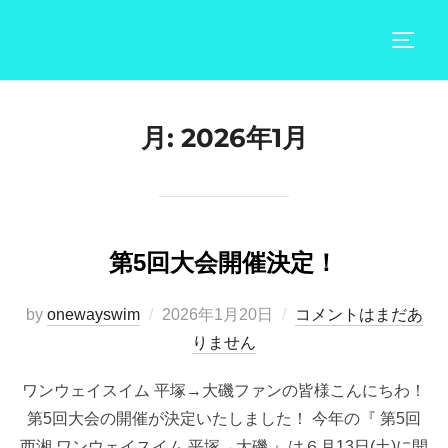
コ
ン
サイド
テ
ン
ツ
月:
2026年1月
へ
ス
キ
ッ
第5回大会開催決定！
プ
投
by
onewayswim
2026年1月20日
コメントはまだあ
稿
りません
日:
ワンウェイスイム 平塚→大磯ファンの皆様こんにちわ！
第5回大会の開催が決定いたしました！ 今年の『 第5回
西湘 ワンウェイスイム 平塚→大磯 』は６月13日(土)に開